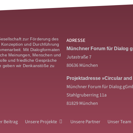
Gesellschaft zur Förderung des
ADRESSE
r Konzeption und Durch­führung
Münchner Forum für Dialog
ammenarbeit. Mit Dialogformaten
dliche Meinungen, Menschen und
Jutastraße 7
le und friedliche Gespräche
80636 München
ge geben wir Denk­anstöße zu
Projektadresse »Circular and
Münchner Forum für Dialog gGm
Stahlgruberring 11a
81829 München
r Beitrag
Unsere Projekte
Unsere Partner
Unser Team