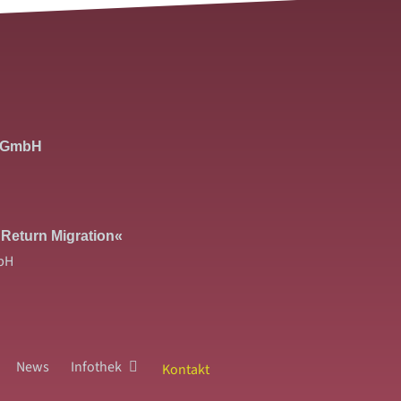
 gGmbH
 Return Migration«
bH
News
Infothek
Kontakt